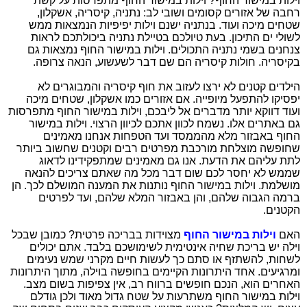
וילות במישור החוף? וילות במישור החוף מתפרסות על קשת
רחבה של אזורים קסומים ושובי לב: נתניה, קיסריה, אשקלון,
שטחים מיכה ועוד. בנתניה ישנם וילות יפיפיות הנמצאות ממש
לשולי ים התיכון. בעת טיולכם בטיילת נתניה ביכולתכם לראות
צנחנים בשמי נתניה התכולים. וילות במישור החוף נמצאות גם
בקיסריה. חולות קיסריה הם שם דבר לשעשוע, הנאה צרופה.
הילדים קטנים לא ירצו לעזוב את חוף קיסריה והמבוגרים לא
יפסיקו להתפעל מיופייה. אם אזורים כמו אשקלון, שטחים מיכה
ועוד דווקא יותר מדברים אל ליבכם, וילות במישור החוף מתפרסות
גם באתרים אלו. נשמח לכוון אתכם לכיוון הרצוי. וילות במישור
החוף באבזור מלא מהממסד ועד הטפחות אנחנו מאמינים
שחופשה מוצלחת מורכבת מפרטים רבים וקטנים שחשוב ביותר
לתת עליהם את הדעת. אנו גם מאמינים שמתפקידינו לדאוג
שממש לא יחסר לכם שום דבר מכל מה שאתם צריכים להנאה
מושלמת. וילות במישור החוף נותנות את המענה המושלם לכך. הן
ברמה הגבוה שלהם, והן באבזור המלא שלהם, ועד לפרטים
הקטנים.
האם
וילות במישור החוף
מצוידות בבריכה פרטית? כמובן שבכל
וילה יש בריכת שחיה אינטימית לשימושכם בלבד. אתם יכולים
לשחות, להשתזף או סתם כך לעשות חיים מקרני שמש נעימים
ומרגיעים. אחד היתרונות הקיימים בחופשה בוילה, מתוך היתרונות
האחרים הוא, הנכם חופשים ברווח רב, אין צפיפות בשום מצב.
וילות במישור החוף משתרעות על שטח גדול מאוד ולכן גודלם