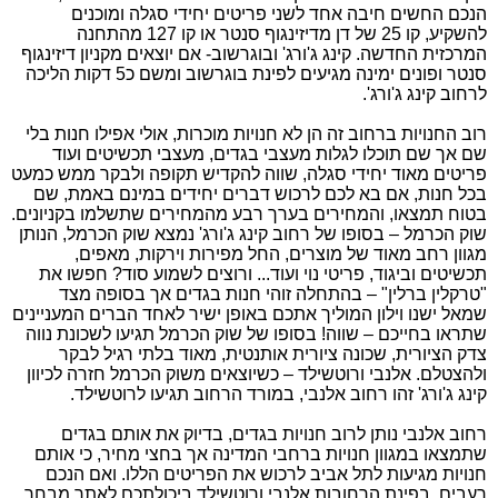
הנכם החשים חיבה אחד לשני פריטים יחידי סגלה ומוכנים
להשקיע, קו 25 של דן מדיזינגוף סנטר או קו 127 מהתחנה
המרכזית החדשה. קינג ג'ורג' ובוגרשוב- אם יוצאים מקניון דיזינגוף
סנטר ופונים ימינה מגיעים לפינת בוגרשוב ומשם כ5 דקות הליכה
לרחוב קינג ג'ורג'.
רוב החנויות ברחוב זה הן לא חנויות מוכרות, אולי אפילו חנות בלי
שם אך שם תוכלו לגלות מעצבי בגדים, מעצבי תכשיטים ועוד
פריטים מאוד יחידי סגלה, שווה להקדיש תקופה ולבקר ממש כמעט
בכל חנות, אם בא לכם לרכוש דברים יחידים במינם באמת, שם
בטוח תמצאו, והמחירים בערך רבע מהמחירים שתשלמו בקניונים.
שוק הכרמל – בסופו של רחוב קינג ג'ורג' נמצא שוק הכרמל, הנותן
מגוון רחב מאוד של מוצרים, החל מפירות וירקות, מאפים,
תכשיטים וביגוד, פריטי נוי ועוד... ורוצים לשמוע סוד? חפשו את
"טרקלין ברלין" – בהתחלה זוהי חנות בגדים אך בסופה מצד
שמאל ישנו וילון המוליך אתכם באופן ישיר לאחד הברים המעניינים
שתראו בחייכם – שווה! בסופו של שוק הכרמל תגיעו לשכונת נווה
צדק הציורית, שכונה ציורית אותנטית, מאוד בלתי רגיל לבקר
ולהצטלם. אלנבי ורוטשילד – כשיוצאים משוק הכרמל חזרה לכיוון
קינג ג'ורג' זהו רחוב אלנבי, במורד הרחוב תגיעו לרוטשילד.
רחוב אלנבי נותן לרוב חנויות בגדים, בדיוק את אותם בגדים
שתמצאו במגוון חנויות ברחבי המדינה אך בחצי מחיר, כי אותם
חנויות מגיעות לתל אביב לרכוש את הפריטים הללו. ואם הנכם
רעבים, בפינת הרחובות אלנבי ורוטשילד ביכולתכם לאתר מבחר