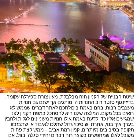
שיטת הבנייה של הקניון הזה מבלבלת, מעין צורת ספירלה עקומה,
בדיזינגוף סנטר רוב החנויות הן מותגים אך ישנם גם חנויות
מעצבים רבות, בהם באמת ביכולתכם לאתר דברים שממש לא
רואים בכל מקום. המלצה שלנו היא להסתכל במפת הקניון לפני
שמגיעים אליו כדי לדעת באמת אילו חנויות מעוניינים לגלות ולהבין
בערך איך בנוי, אחרת יש סיכוי גדול שתלכו לאיבוד או שתבזבזו
תקופה בסיבובים מיותרים. קניון רמת אביב – ממש קצת פחות
מקובל לאלו שמחפשים בקוצר רוח דברים יחידי סגלה ובזול, אם