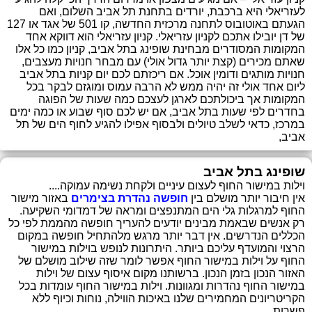
לעזריאלי היא ברכבת, יורדים בתחנת תל אביב השלום, ואם
הגעתם באוטובוס לתחנה מרכזית החדשה, קו 501 של אגד או 127
של דן יובילו אתכם לקניון עזריאלי. קניון עזריאלי הוא דווקא אחד
המקומות המסודרים מבחינת שופינג בתל אביב, קניון כמו כל אלו
שאתם מכירים (קצת יותר גדול אולי) עם מבחר חנויות מעצבים,
חנויות מותגים ודומין אוכל. אם ריכזתם לכם יום קניות בתל אביב
ליום אחד אולי זה יהיה ממש לא הרבה עמוס ומוגזם לבקר בכל
המקומות אך ביכולתכם לארגן לעצכם כמה שעות של הפוגה
בחדרים לפי שעות בתל אביב, אם יש לכם סוף שבוע או כמה ימים
במרכז, כדאי לשלב טיולים ולבסוף אפילו להגיע לחוף הים של תל
אביב,
שופינג בתל אביב
וילות במישור החוף לעצום עיניים ולקחת נשימה עמוקה....
אין חיבור יותר מושלם בין
חופשה נהדרת בצימרים
באזור מישור
החוף למרגלות גלי הים המתנפצים ומראה של דמדומי השקיעה.
רק אנשים שבאמת מבינים יודעים להעריך חופשה מהממת לפי כל
הכללים הנדרשים. אין דבר יותר מרגש מלהתחיל חופשה במקום
הרצוי והמועדף עליכם ביותר. היתרונות לנופש בוילות במישור
החוף על וילות במישור החוף אפשר לומר שזה שילוב מושלם של
האזור הנכון בזמן הנכון. ברשותנו מקום איסוף עצום של וילות
במישור החוף נהדרות ומגוונות. וילות במישור החוף עומדות בכל
הקריטריונים המחמירים שלנו באיכות הווילה, נוחות וכיוף ללא
פשרות.